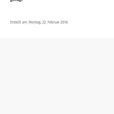
Erstellt am: Montag, 22. Februar 2016
Göbel Hochbau GmbH
Kraemer GmbH
Panter Holzbau GmbH
Göbel Projekt GmbH
Göbel Smart Home GmbH
Austraße 123
97222 Rimpar