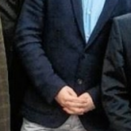
SauberWERK GmbH
Göbel Versbach Estrich/BodenWERK GmbH