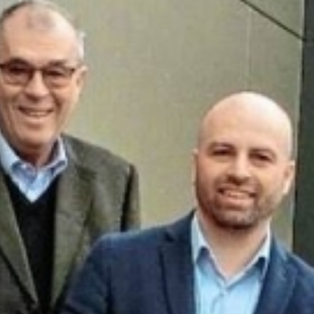
Rohrleitungsbau
STANDORT HEIDINGSFELD
Schlüsselfertige Bauausführung und Architektur
Georg Göbel Fliesen
Architektur und Planung
Lurz Tiefbau
Maler-, Verputz- und Trockenbauarbeiten
Storch Tiefbau
Dachbau, Dachsanierung und Spenglerarbeiten
Hassold SHL Rohrleitungsbau GmbH
Poolbau
Göbel Raumwerk Bau GmbH
Steinmetz- und Bildhauerarbeiten
Raumwerk Architekten
Facilitymanagement
Göbel Farbwerk GmbH
Estrich und Bodenarbeiten
Göbel Dachhandwerk GmbH
Göbel Poolwerk GmbH
Birk & Förster GmbH