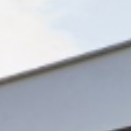
Rohrleitungsbau
STANDORT HEIDINGSFELD
Schlüsselfertige Bauausführung und Architektur
Georg Göbel Fliesen
Architektur und Planung
Lurz Tiefbau
Maler-, Verputz- und Trockenbauarbeiten
Storch Tiefbau
Dachbau, Dachsanierung und Spenglerarbeiten
Hassold SHL Rohrleitungsbau GmbH
Poolbau
Göbel Raumwerk Bau GmbH
Steinmetz- und Bildhauerarbeiten
Raumwerk Architekten
Facilitymanagement
Göbel Farbwerk GmbH
Estrich und Bodenarbeiten
Göbel Dachhandwerk GmbH
Göbel Poolwerk GmbH
Birk & Förster GmbH