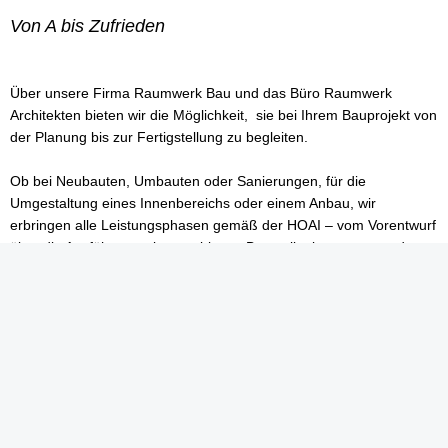
Von A bis Zufrieden
Über unsere Firma Raumwerk Bau und das Büro Raumwerk
Architekten bieten wir die Möglichkeit, sie bei Ihrem Bauprojekt von
der Planung bis zur Fertigstellung zu begleiten.
Ob bei Neubauten, Umbauten oder Sanierungen, für die
Umgestaltung eines Innenbereichs oder einem Anbau, wir
erbringen alle Leistungsphasen gemäß der HOAI – vom Vorentwurf
über die Ausführungsplanung bis zur Baustellenbetreuung und
arbeiten hierbei Hand in Hand mit unseren Fachfirmen, um Ihnen
durch sachgemäße Ausführung aller Arbeiten Langlebigkeit und
Qualität zu gewährleisten.
Gerne können Sie uns eine Terminanfrage zur Bemusterung an
mail@firmengruppe-goebel.de
senden. Wir setzen uns
schnellstmöglich mit Ihnen in Verbindung.