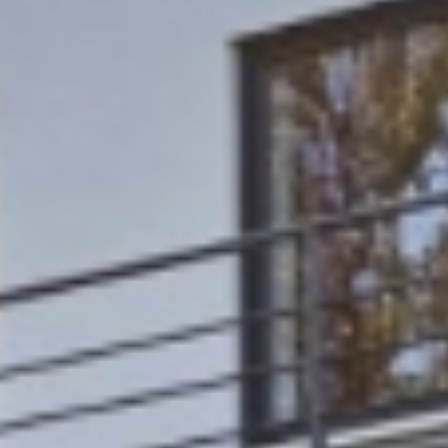
SauberWERK GmbH
Göbel Versbach Estrich/BodenWERK GmbH