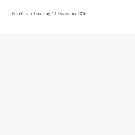
Erstellt am: Dienstag, 13. Dezember 2016
Göbel Hochbau GmbH
Kraemer GmbH
Panter Holzbau GmbH
Göbel Projekt GmbH
Göbel Smart Home GmbH
Austraße 123
97222 Rimpar
Telefon +49 (0) 931 / 355 21 – 0