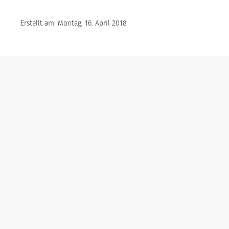
Erstellt am: Montag, 16. April 2018
Göbel Hochbau GmbH
Kraemer GmbH
Panter Holzbau GmbH
Göbel Projekt GmbH
Göbel Smart Home GmbH
Austraße 123
97222 Rimpar
Telefon +49 (0) 931 / 355 21 – 0