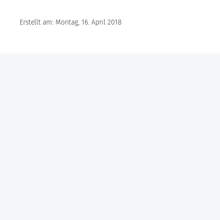
Erstellt am: Montag, 16. April 2018
Göbel Hochbau GmbH
Kraemer GmbH
Panter Holzbau GmbH
Göbel Projekt GmbH
Göbel Smart Home GmbH
Austraße 123
97222 Rimpar
Telefon +49 (0) 931 / 355 21 – 0