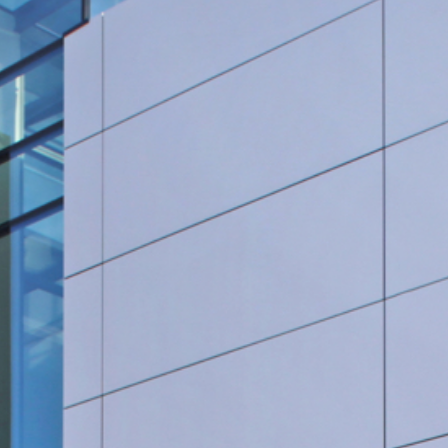
Rohrleitungsbau
STANDORT HEIDINGSFELD
Schlüsselfertige Bauausführung und Architektur
Georg Göbel Fliesen
Architektur und Planung
Lurz Tiefbau
Maler-, Verputz- und Trockenbauarbeiten
Storch Tiefbau
Dachbau, Dachsanierung und Spenglerarbeiten
Hassold SHL Rohrleitungsbau GmbH
Poolbau
Göbel Raumwerk Bau GmbH
Steinmetz- und Bildhauerarbeiten
Raumwerk Architekten
Facilitymanagement
Göbel Farbwerk GmbH
Estrich und Bodenarbeiten
Göbel Dachhandwerk GmbH
Göbel Poolwerk GmbH
Birk & Förster GmbH