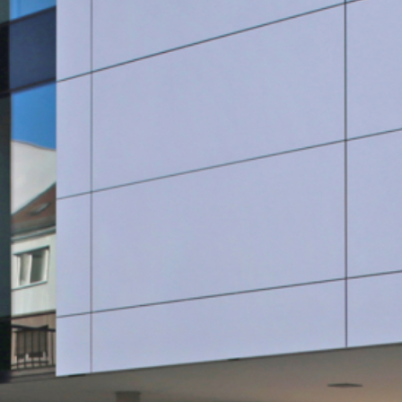
SauberWERK GmbH
Göbel Versbach Estrich/BodenWERK GmbH