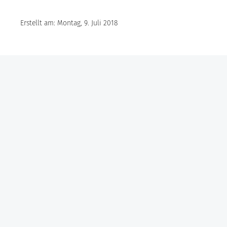
Erstellt am: Montag, 9. Juli 2018
Göbel Hochbau GmbH
Kraemer GmbH
Panter Holzbau GmbH
Göbel Projekt GmbH
Göbel Smart Home GmbH
Austraße 123
97222 Rimpar
Telefon +49 (0) 931 / 355 21 – 0