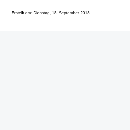
Erstellt am: Dienstag, 18. September 2018
Göbel Hochbau GmbH
Kraemer GmbH
Panter Holzbau GmbH
Göbel Projekt GmbH
Göbel Smart Home GmbH
Austraße 123
97222 Rimpar
Telefon +49 (0) 931 / 355 21 – 0