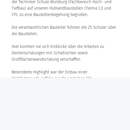
der Techniker Schule Würzburg (Fachbereich Hoch- und
Tiefbau) auf unseren Hublandbaustellen Chemie C3 und
CPL zu eine Baustellenbegehung begrüßen.
Die verantwortlichen Bauleiter führten die 25 Schüler über
die Baustellen.
Hier konnten sie sich Einblicke über die Arbeiten zu
Deckenschalungen mit Schaltischen sowie
Großflächenwandschalung verschaffen.
Besonderes Highlight war der Einbau einer
Stahlbetonverbundfolie am Bauvorhaben CPL.
Im Anschluss an die Baustellenbegehung gab es einen
kleinen Mittagslunch zu dem unser Geschäftsführer Jochen
Göbel dazustieß und Rede und Antwort für alle Fragen der
Abschlussklässler zur Verfügung stand.