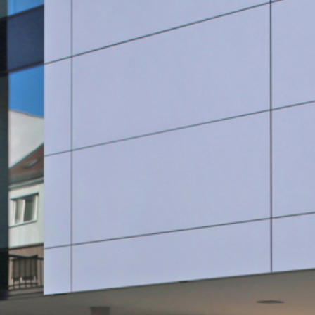
SauberWERK GmbH
Göbel Versbach Estrich/BodenWERK GmbH