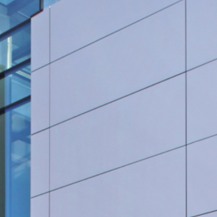
Rohrleitungsbau
STANDORT HEIDINGSFELD
Schlüsselfertige Bauausführung und Architektur
Georg Göbel Fliesen
Architektur und Planung
Lurz Tiefbau
Maler-, Verputz- und Trockenbauarbeiten
Storch Tiefbau
Dachbau, Dachsanierung und Spenglerarbeiten
Hassold SHL Rohrleitungsbau GmbH
Poolbau
Göbel Raumwerk Bau GmbH
Steinmetz- und Bildhauerarbeiten
Raumwerk Architekten
Facilitymanagement
Göbel Farbwerk GmbH
Estrich und Bodenarbeiten
Göbel Dachhandwerk GmbH
Göbel Poolwerk GmbH
Birk & Förster GmbH