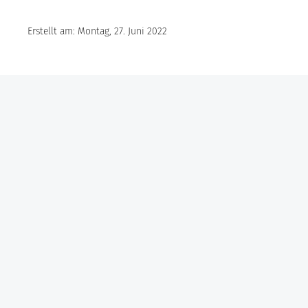
Erstellt am: Montag, 27. Juni 2022
Göbel Hochbau GmbH
Kraemer GmbH
Panter Holzbau GmbH
Göbel Projekt GmbH
Göbel Smart Home GmbH
Austraße 123
97222 Rimpar
Telefon +49 (0) 931 / 355 21 – 0