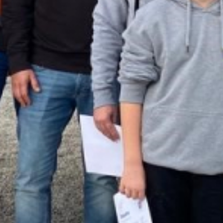
SauberWERK GmbH
Göbel Versbach Estrich/BodenWERK GmbH