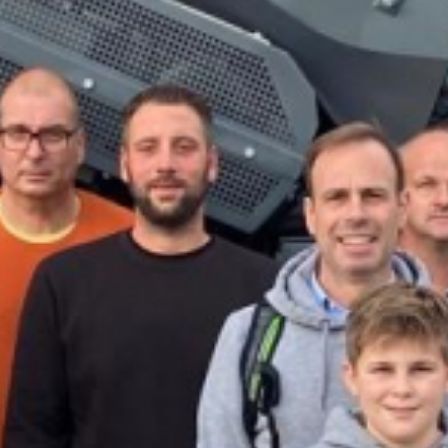
Rohrleitungsbau
STANDORT HEIDINGSFELD
Schlüsselfertige Bauausführung und Architektur
Georg Göbel Fliesen
Architektur und Planung
Lurz Tiefbau
Maler-, Verputz- und Trockenbauarbeiten
Storch Tiefbau
Dachbau, Dachsanierung und Spenglerarbeiten
Hassold SHL Rohrleitungsbau GmbH
Poolbau
Göbel Raumwerk Bau GmbH
Steinmetz- und Bildhauerarbeiten
Raumwerk Architekten
Facilitymanagement
Göbel Farbwerk GmbH
Estrich und Bodenarbeiten
Göbel Dachhandwerk GmbH
Göbel Poolwerk GmbH
Birk & Förster GmbH