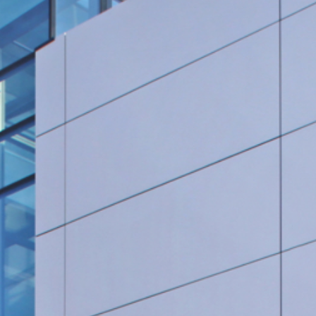
Rohrleitungsbau
STANDORT HEIDINGSFELD
Schlüsselfertige Bauausführung und Architektur
Georg Göbel Fliesen
Architektur und Planung
Lurz Tiefbau
Maler-, Verputz- und Trockenbauarbeiten
Storch Tiefbau
Dachbau, Dachsanierung und Spenglerarbeiten
Hassold SHL Rohrleitungsbau GmbH
Poolbau
Göbel Raumwerk Bau GmbH
Steinmetz- und Bildhauerarbeiten
Raumwerk Architekten
Facilitymanagement
Göbel Farbwerk GmbH
Estrich und Bodenarbeiten
Göbel Dachhandwerk GmbH
Göbel Poolwerk GmbH
Birk & Förster GmbH