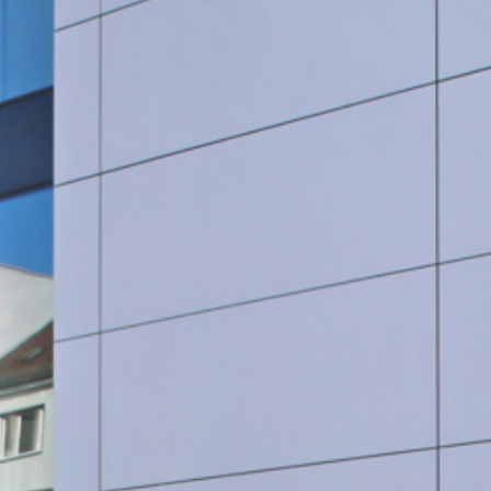
SauberWERK GmbH
Göbel Versbach Estrich/BodenWERK GmbH