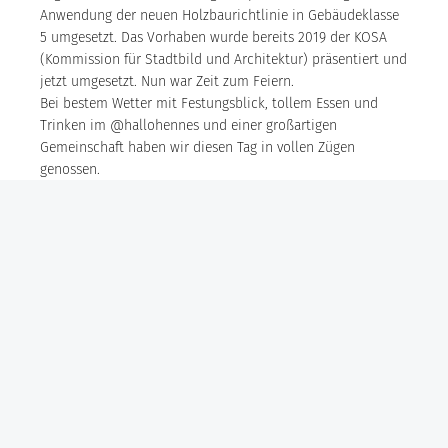
Anwendung der neuen Holzbaurichtlinie in Gebäudeklasse
5 umgesetzt. Das Vorhaben wurde bereits 2019 der KOSA
(Kommission für Stadtbild und Architektur) präsentiert und
jetzt umgesetzt. Nun war Zeit zum Feiern.
Bei bestem Wetter mit Festungsblick, tollem Essen und
Trinken im
@hallohennes
und einer großartigen
Gemeinschaft haben wir diesen Tag in vollen Zügen
genossen.
Ein großes Dankeschön an alle Mitwirkenden, Gewerke,
Planerinnen und Unterstützerinnen – ohne euch wäre
dieser Moment nicht möglich gewesen!
Auf die nächsten Schritte – wir freuen uns schon jetzt auf
das fertige Ergebnis!
Erstellt am: Montag, 7. April 2025