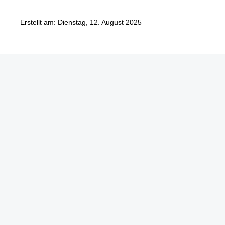
Erstellt am: Dienstag, 12. August 2025
Göbel Hochbau GmbH
Kraemer GmbH
Panter Holzbau GmbH
Göbel Projekt GmbH
Göbel Smart Home GmbH
Austraße 123
97222 Rimpar
Telefon +49 (0) 931 / 355 21 – 0