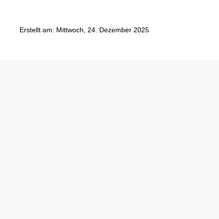
Erstellt am: Mittwoch, 24. Dezember 2025
Göbel Hochbau GmbH
Kraemer GmbH
Panter Holzbau GmbH
Göbel Projekt GmbH
Göbel Smart Home GmbH
Austraße 123
97222 Rimpar