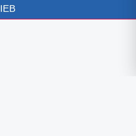
IEB
Folgen Sie uns auf Facebook
Folgen Sie uns auf Instagram
Folgen Sie uns auf TikTok
Impressum
Datenschutzerklärung