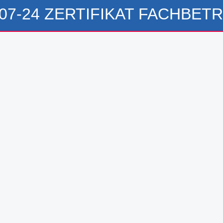
-07-24 ZERTIFIKAT FACHBETR
l Fliesen GmbH
au GmbH
fbau GmbH
L Rohrleitungsbau GmbH
mwerk Bau GmbH
rchitekten PartG Göbel
bwerk GmbH