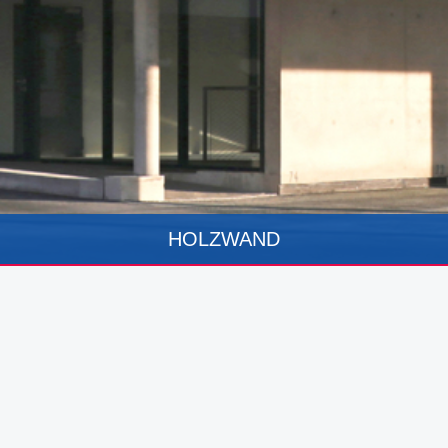
HOLZWAND