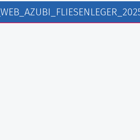
WEB_AZUBI_FLIESENLEGER_2025
l Fliesen GmbH
au GmbH
fbau GmbH
L Rohrleitungsbau GmbH
mwerk Bau GmbH
rchitekten PartG Göbel
bwerk GmbH