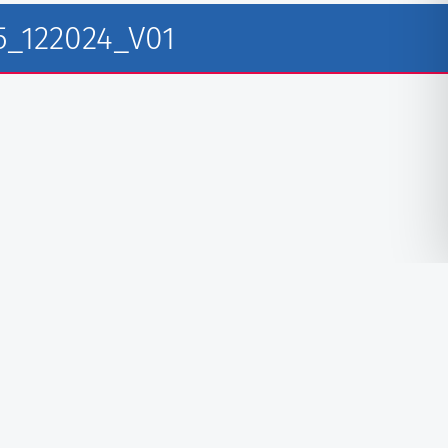
_122024_V01
Folgen Sie uns auf Facebook
Folgen Sie uns auf Instagram
Folgen Sie uns auf TikTok
Impressum
Datenschutzerklärung