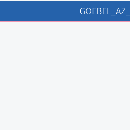
GOEBEL_AZ_
Göbel Hochbau GmbH
Georg Göbe
Kraemer GmbH
Lurz Tiefb
Panter Holzbau GmbH
Storch Tie
Göbel Projekt GmbH
Hassold SH
Göbel Smart Home GmbH
Göbel Rau
Raumwerk A
Göbel Far
Austraße 123