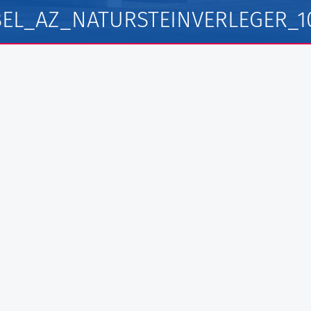
EL_AZ_NATURSTEINVERLEGER_1
l Fliesen GmbH
au GmbH
fbau GmbH
L Rohrleitungsbau GmbH
mwerk Bau GmbH
rchitekten PartG Göbel
werk GmbH