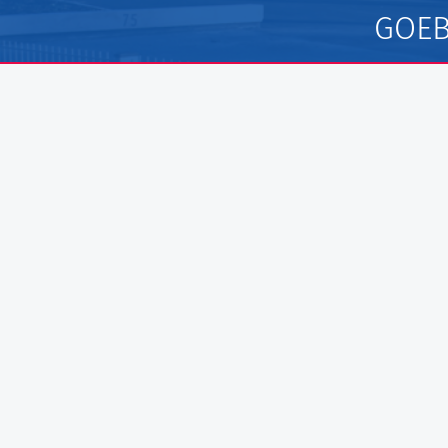
GOEB
Göbel Hochbau GmbH
Georg Göbe
Kraemer GmbH
Lurz Tiefb
Panter Holzbau GmbH
Storch Tie
Göbel Projekt GmbH
Hassold SH
Göbel Smart Home GmbH
Göbel Rau
Raumwerk A
Göbel Farb
Austraße 123