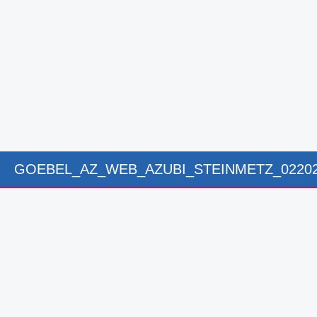
GOEBEL_AZ_WEB_AZUBI_STEINMETZ_0220