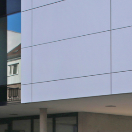
SauberWERK GmbH
Göbel Versbach Estrich/BodenWERK GmbH