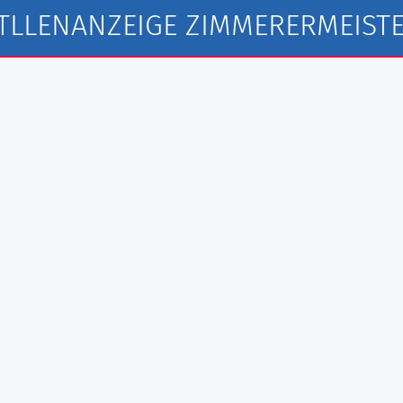
TLLENANZEIGE ZIMMERERMEIST
l Fliesen GmbH
au GmbH
fbau GmbH
L Rohrleitungsbau GmbH
mwerk Bau GmbH
rchitekten PartG Göbel
werk GmbH