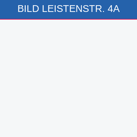
BILD LEISTENSTR. 4A
l Fliesen GmbH
au GmbH
fbau GmbH
L Rohrleitungsbau GmbH
mwerk Bau GmbH
rchitekten PartG Göbel
bwerk GmbH