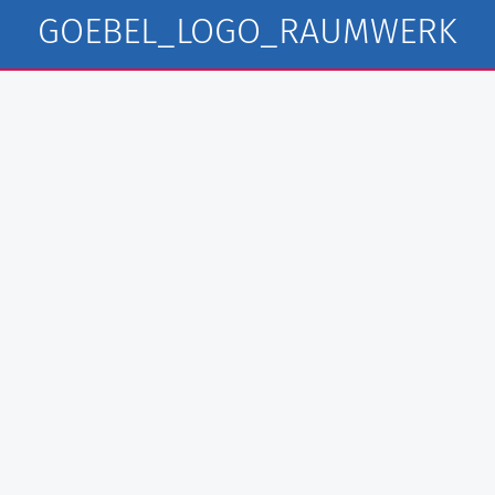
GOEBEL_LOGO_RAUMWERK
l Fliesen GmbH
au GmbH
fbau GmbH
L Rohrleitungsbau GmbH
mwerk Bau GmbH
rchitekten PartG Göbel
werk GmbH