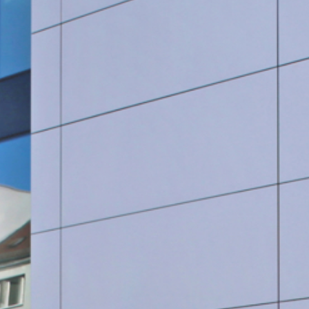
SauberWERK GmbH
Göbel Versbach Estrich/BodenWERK GmbH