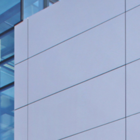
Rohrleitungsbau
STANDORT HEIDINGSFELD
Schlüsselfertige Bauausführung und Architektur
Georg Göbel Fliesen
Architektur und Planung
Lurz Tiefbau
Maler-, Verputz- und Trockenbauarbeiten
Storch Tiefbau
Dachbau, Dachsanierung und Spenglerarbeiten
Hassold SHL Rohrleitungsbau GmbH
Poolbau
Göbel Raumwerk Bau GmbH
Steinmetz- und Bildhauerarbeiten
Raumwerk Architekten
Facilitymanagement
Göbel Farbwerk GmbH
Estrich und Bodenarbeiten
Göbel Dachhandwerk GmbH
Göbel Poolwerk GmbH
Birk & Förster GmbH