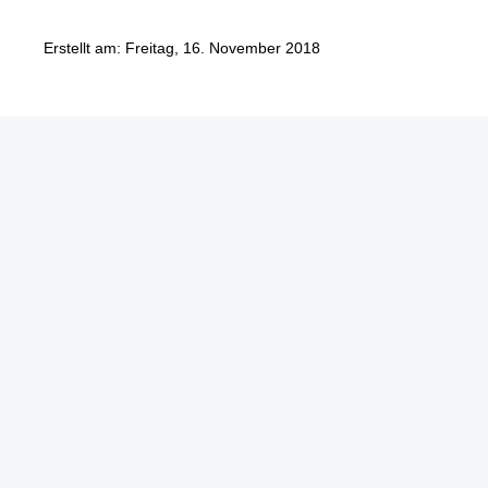
Erstellt am: Freitag, 16. November 2018
Göbel Hochbau GmbH
Kraemer GmbH
Panter Holzbau GmbH
Göbel Projekt GmbH
Göbel Smart Home GmbH
Austraße 123
97222 Rimpar
Telefon +49 (0) 931 / 355 21 – 0