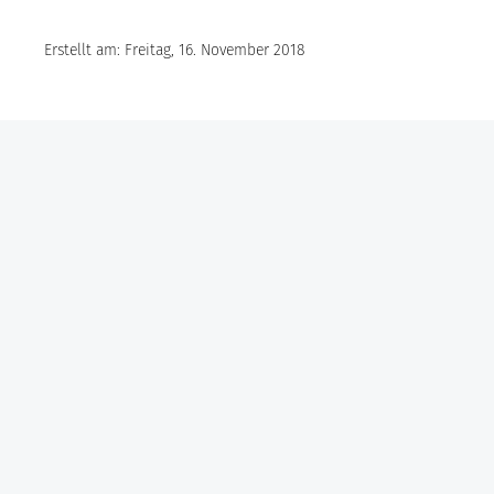
Erstellt am: Freitag, 16. November 2018
Göbel Hochbau GmbH
Kraemer GmbH
Panter Holzbau GmbH
Göbel Projekt GmbH
Göbel Smart Home GmbH
Austraße 123
97222 Rimpar
Telefon +49 (0) 931 / 355 21 – 0