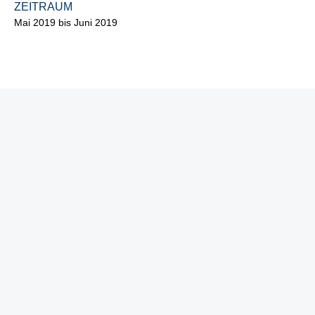
ZEITRAUM
Mai 2019 bis Juni 2019
Ausgewählte Projekte
SANIERUNG STÜTZMAUER FICHTESTRASSE IN W
ÜRZBURG