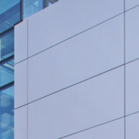
Rohrleitungsbau
STANDORT HEIDINGSFELD
Schlüsselfertige Bauausführung und Architektur
Georg Göbel Fliesen
Architektur und Planung
Lurz Tiefbau
Maler-, Verputz- und Trockenbauarbeiten
Storch Tiefbau
Dachbau, Dachsanierung und Spenglerarbeiten
Hassold SHL Rohrleitungsbau GmbH
Poolbau
Göbel Raumwerk Bau GmbH
Steinmetz- und Bildhauerarbeiten
Raumwerk Architekten
Facilitymanagement
Göbel Farbwerk GmbH
Estrich und Bodenarbeiten
Göbel Dachhandwerk GmbH
Göbel Poolwerk GmbH
Birk & Förster GmbH