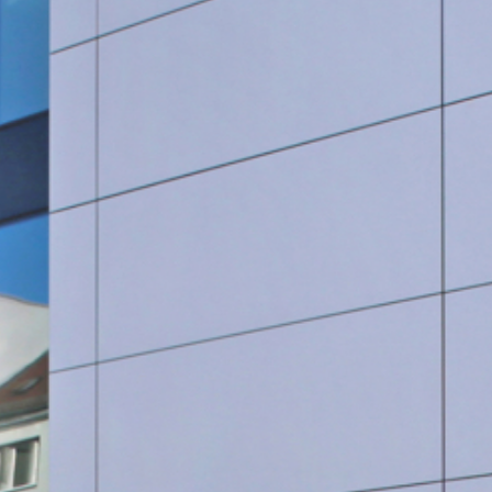
SauberWERK GmbH
Göbel Versbach Estrich/BodenWERK GmbH