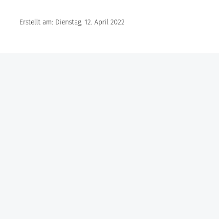
Erstellt am: Dienstag, 12. April 2022
Göbel Hochbau GmbH
Kraemer GmbH
Panter Holzbau GmbH
Göbel Projekt GmbH
Göbel Smart Home GmbH
Austraße 123
97222 Rimpar
Telefon +49 (0) 931 / 355 21 – 0