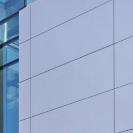
Rohrleitungsbau
STANDORT HEIDINGSFELD
Schlüsselfertige Bauausführung und Architektur
Georg Göbel Fliesen
Architektur und Planung
Lurz Tiefbau
Maler-, Verputz- und Trockenbauarbeiten
Storch Tiefbau
Dachbau, Dachsanierung und Spenglerarbeiten
Hassold SHL Rohrleitungsbau GmbH
Poolbau
Göbel Raumwerk Bau GmbH
Steinmetz- und Bildhauerarbeiten
Raumwerk Architekten
Facilitymanagement
Göbel Farbwerk GmbH
Estrich und Bodenarbeiten
Göbel Dachhandwerk GmbH
Göbel Poolwerk GmbH
Birk & Förster GmbH