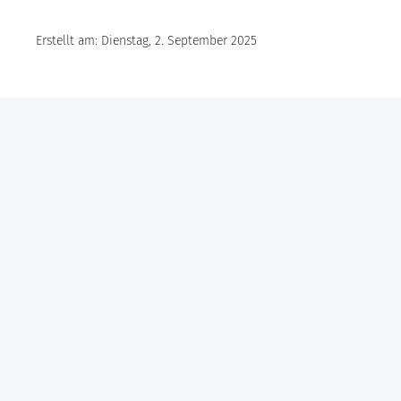
Erstellt am: Dienstag, 2. September 2025
Göbel Hochbau GmbH
Kraemer GmbH
Panter Holzbau GmbH
Göbel Projekt GmbH
Göbel Smart Home GmbH
Austraße 123
97222 Rimpar
Telefon +49 (0) 931 / 355 21 – 0