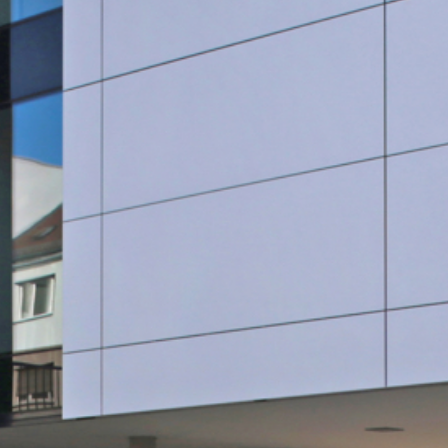
SauberWERK GmbH
Göbel Versbach Estrich/BodenWERK GmbH