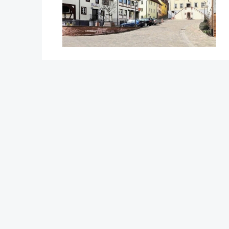
Erstellt am: Dienstag, 21. Mai 2019
Göbel Hochbau GmbH
Georg Göbe
Kraemer GmbH
Lurz Tiefb
Panter Holzbau GmbH
Storch Tie
Göbel Projekt GmbH
Hassold SH