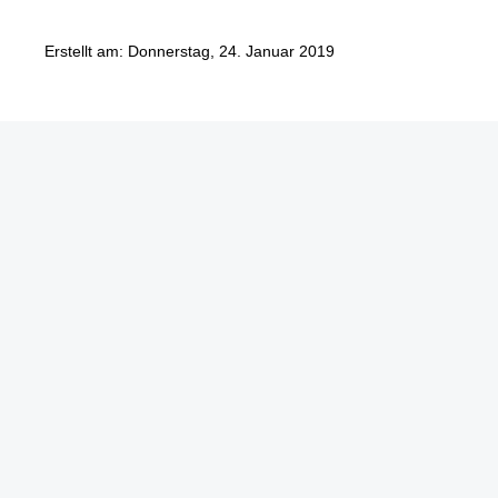
Erstellt am: Donnerstag, 24. Januar 2019
Göbel Hochbau GmbH
Kraemer GmbH
Panter Holzbau GmbH
Göbel Projekt GmbH
Göbel Smart Home GmbH
Austraße 123
97222 Rimpar
Telefon +49 (0) 931 / 355 21 – 0