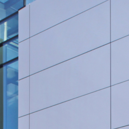
Rohrleitungsbau
STANDORT HEIDINGSFELD
Schlüsselfertige Bauausführung und Architektur
Georg Göbel Fliesen
Architektur und Planung
Lurz Tiefbau
Maler-, Verputz- und Trockenbauarbeiten
Storch Tiefbau
Dachbau, Dachsanierung und Spenglerarbeiten
Hassold SHL Rohrleitungsbau GmbH
Poolbau
Göbel Raumwerk Bau GmbH
Steinmetz- und Bildhauerarbeiten
Raumwerk Architekten
Facilitymanagement
Göbel Farbwerk GmbH
Estrich und Bodenarbeiten
Göbel Dachhandwerk GmbH
Göbel Poolwerk GmbH
Birk & Förster GmbH