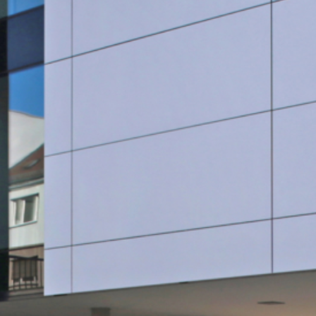
SauberWERK GmbH
Göbel Versbach Estrich/BodenWERK GmbH