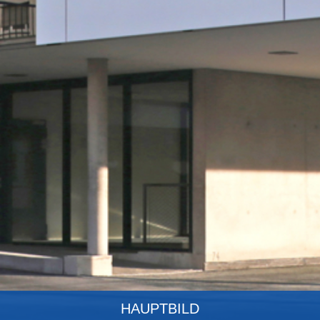
HAUPTBILD