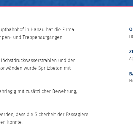
O
ptbahnhof in Hanau hat die Firma
H
ampen- und Treppenaufgängen
Z
Ap
Höchstdruckwasserstrahlen und der
etonwänden wurde Spritzbeton mit
B
H
hrlagig mit zusätzlicher Bewehrung,
rden, dass die Sicherheit der Passagiere
en konnte.