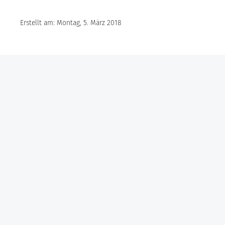
Erstellt am: Montag, 5. März 2018
Göbel Hochbau GmbH
Kraemer GmbH
Panter Holzbau GmbH
Göbel Projekt GmbH
Göbel Smart Home GmbH
Austraße 123
97222 Rimpar
Telefon +49 (0) 931 / 355 21 – 0