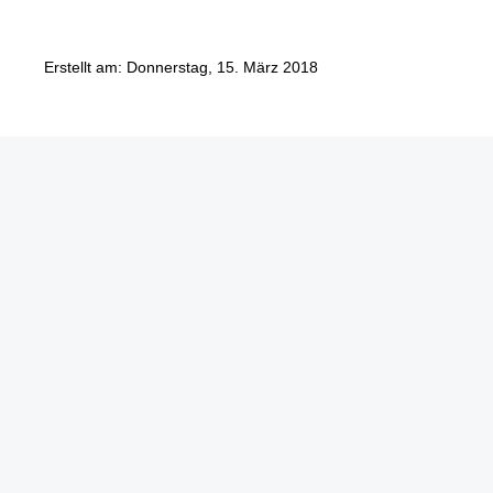
Erstellt am: Donnerstag, 15. März 2018
Göbel Hochbau GmbH
Kraemer GmbH
Panter Holzbau GmbH
Göbel Projekt GmbH
Göbel Smart Home GmbH
Austraße 123
97222 Rimpar