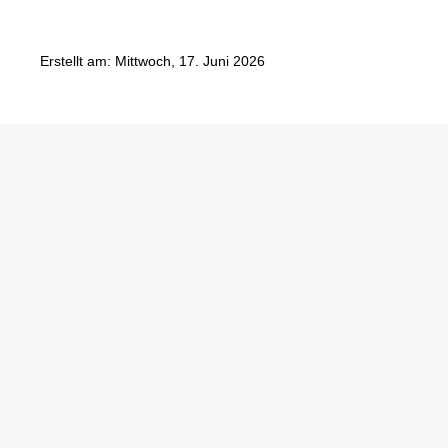
Erstellt am: Mittwoch, 17. Juni 2026
Göbel Hochbau GmbH
Kraemer GmbH
Panter Holzbau GmbH
Göbel Projekt GmbH
Göbel Smart Home GmbH
Austraße 123
97222 Rimpar