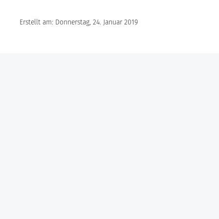
Erstellt am: Donnerstag, 24. Januar 2019
Göbel Hochbau GmbH
Kraemer GmbH
Panter Holzbau GmbH
Göbel Projekt GmbH
Göbel Smart Home GmbH
Austraße 123
97222 Rimpar
Telefon +49 (0) 931 / 355 21 – 0