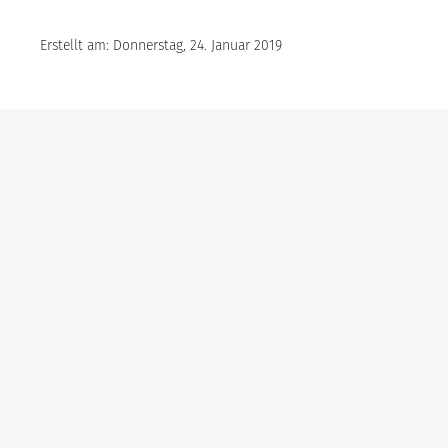
Erstellt am: Donnerstag, 24. Januar 2019
Göbel Hochbau GmbH
Kraemer GmbH
Panter Holzbau GmbH
Göbel Projekt GmbH
Göbel Smart Home GmbH
Austraße 123
97222 Rimpar
Telefon +49 (0) 931 / 355 21 – 0