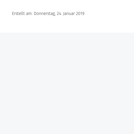
Erstellt am: Donnerstag, 24. Januar 2019
Göbel Hochbau GmbH
Kraemer GmbH
Panter Holzbau GmbH
Göbel Projekt GmbH
Göbel Smart Home GmbH
Austraße 123
97222 Rimpar
Telefon +49 (0) 931 / 355 21 – 0