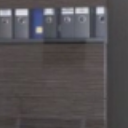
SauberWERK GmbH
Göbel Versbach Estrich/BodenWERK GmbH