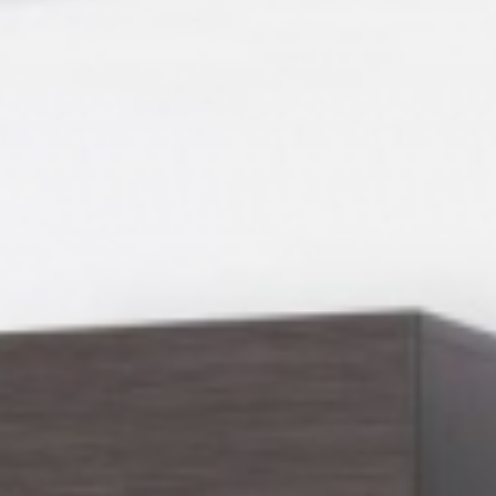
Rohrleitungsbau
STANDORT HEIDINGSFELD
Schlüsselfertige Bauausführung und Architektur
Georg Göbel Fliesen
Architektur und Planung
Lurz Tiefbau
Maler-, Verputz- und Trockenbauarbeiten
Storch Tiefbau
Dachbau, Dachsanierung und Spenglerarbeiten
Hassold SHL Rohrleitungsbau GmbH
Poolbau
Göbel Raumwerk Bau GmbH
Steinmetz- und Bildhauerarbeiten
Raumwerk Architekten
Facilitymanagement
Göbel Farbwerk GmbH
Estrich und Bodenarbeiten
Göbel Dachhandwerk GmbH
Göbel Poolwerk GmbH
Birk & Förster GmbH