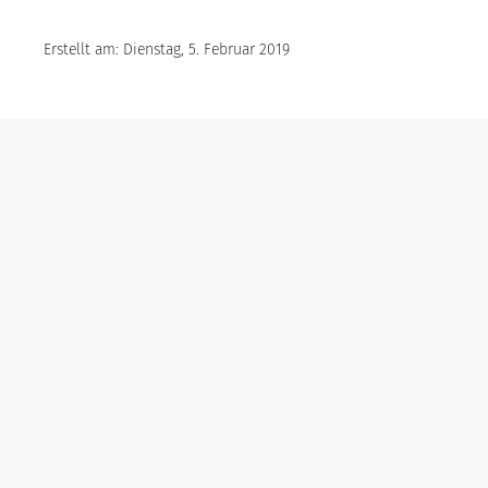
Erstellt am: Dienstag, 5. Februar 2019
Göbel Hochbau GmbH
Kraemer GmbH
Panter Holzbau GmbH
Göbel Projekt GmbH
Göbel Smart Home GmbH
Austraße 123
97222 Rimpar
Telefon +49 (0) 931 / 355 21 – 0