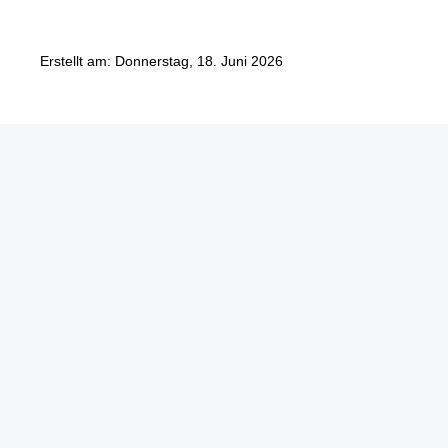
Erstellt am: Donnerstag, 18. Juni 2026
Göbel Hochbau GmbH
Kraemer GmbH
Panter Holzbau GmbH
Göbel Projekt GmbH
Göbel Smart Home GmbH
Austraße 123
97222 Rimpar