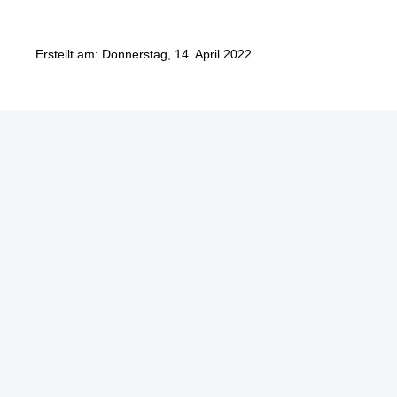
Erstellt am: Donnerstag, 14. April 2022
Göbel Hochbau GmbH
Kraemer GmbH
Panter Holzbau GmbH
Göbel Projekt GmbH
Göbel Smart Home GmbH
Austraße 123
97222 Rimpar