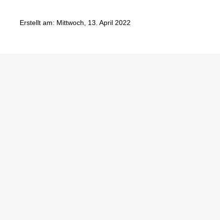
Erstellt am: Mittwoch, 13. April 2022
Göbel Hochbau GmbH
Kraemer GmbH
Panter Holzbau GmbH
Göbel Projekt GmbH
Göbel Smart Home GmbH
Austraße 123
97222 Rimpar
Telefon +49 (0) 931 / 355 21 – 0