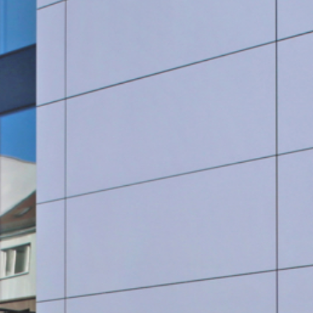
SauberWERK GmbH
Göbel Versbach Estrich/BodenWERK GmbH