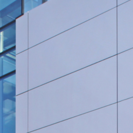
Rohrleitungsbau
STANDORT HEIDINGSFELD
Schlüsselfertige Bauausführung und Architektur
Georg Göbel Fliesen
Architektur und Planung
Lurz Tiefbau
Maler-, Verputz- und Trockenbauarbeiten
Storch Tiefbau
Dachbau, Dachsanierung und Spenglerarbeiten
Hassold SHL Rohrleitungsbau GmbH
Poolbau
Göbel Raumwerk Bau GmbH
Steinmetz- und Bildhauerarbeiten
Raumwerk Architekten
Facilitymanagement
Göbel Farbwerk GmbH
Estrich und Bodenarbeiten
Göbel Dachhandwerk GmbH
Göbel Poolwerk GmbH
Birk & Förster GmbH