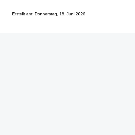
Erstellt am: Donnerstag, 18. Juni 2026
Göbel Hochbau GmbH
Kraemer GmbH
Panter Holzbau GmbH
Göbel Projekt GmbH
Göbel Smart Home GmbH
Austraße 123
97222 Rimpar
Telefon +49 (0) 931 / 355 21 – 0