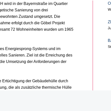
O
 wird in der Bayernstraße im Quartier
W
etische Sanierung von drei
ewohnten Zustand umgesetzt. Die
Z
ahme erfolgt durch die Göbel Projekt
J
esamt 72 Wohneinheiten wurden um 1965
B
S
des Energiesprong-Systems und im
les Sanieren. Ziel ist die Erreichung des
die Umsetzung der Anforderungen der
he Ertüchtigung der Gebäudehülle durch
ung, die als zusätzliche thermische Hülle
zt wird. Die Fassadenelemente werden
er mit Dreifachverglasung vorgefertigt und
bewohnten Zustand. Auch bestehende