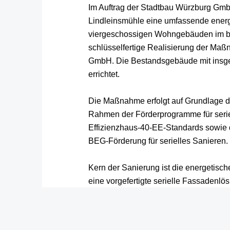
Im Auftrag der Stadtbau Würzburg GmbH
Lindleinsmühle eine umfassende energ
viergeschossigen Wohngebäuden im b
schlüsselfertige Realisierung der Maßn
GmbH. Die Bestandsgebäude mit insg
errichtet.
Die Maßnahme erfolgt auf Grundlage 
Rahmen der Förderprogramme für seriel
Effizienzhaus-40-EE-Standards sowie 
BEG-Förderung für serielles Sanieren.
Kern der Sanierung ist die energetisc
eine vorgefertigte serielle Fassadenlös
(„zweite Haut“) vor den Bestand geset
werkseitig inklusive integrierter Fenst
ermöglichen kurze Montagezeiten im 