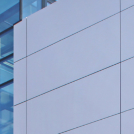
Rohrleitungsbau
STANDORT HEIDINGSFELD
Schlüsselfertige Bauausführung und Architektur
Georg Göbel Fliesen
Architektur und Planung
Lurz Tiefbau
Maler-, Verputz- und Trockenbauarbeiten
Storch Tiefbau
Dachbau, Dachsanierung und Spenglerarbeiten
Hassold SHL Rohrleitungsbau GmbH
Poolbau
Göbel Raumwerk Bau GmbH
Steinmetz- und Bildhauerarbeiten
Raumwerk Architekten
Facilitymanagement
Göbel Farbwerk GmbH
Estrich und Bodenarbeiten
Göbel Dachhandwerk GmbH
Göbel Poolwerk GmbH
Birk & Förster GmbH