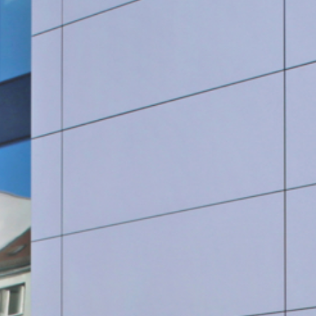
SauberWERK GmbH
Göbel Versbach Estrich/BodenWERK GmbH