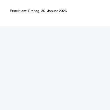
Erstellt am: Freitag, 30. Januar 2026
Göbel Hochbau GmbH
Kraemer GmbH
Panter Holzbau GmbH
Göbel Projekt GmbH
Göbel Smart Home GmbH
Austraße 123
97222 Rimpar
Telefon +49 (0) 931 / 355 21 – 0